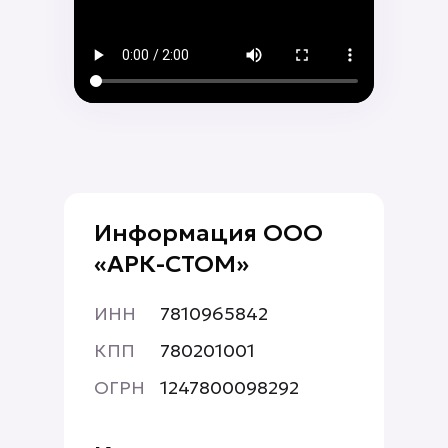
Информация ООО
«АРК-СТОМ»
ИНН
7810965842
КПП
780201001
ОГРН
1247800098292