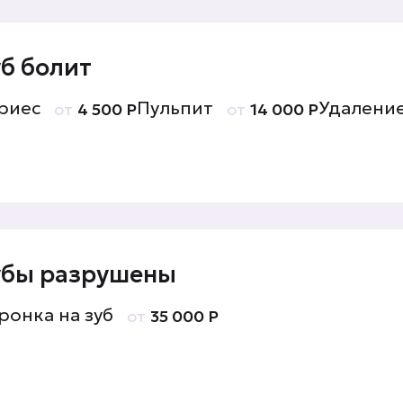
уб болит
риес
Пульпит
Удалени
от
4 500 Р
от
14 000 Р
убы разрушены
ронка на зуб
от
35 000 Р