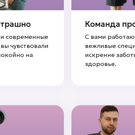
 страшно
Команда пр
 и современные
С вами работаю
 вы чувствовали
вежливые специ
покойно на
искренне забот
здоровье.