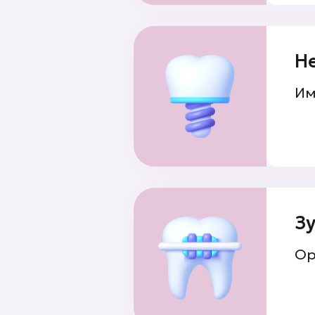
Не
Им
З
Ор