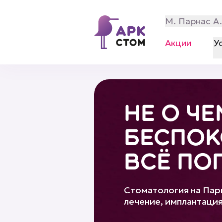
М. Парнас А
Акции
У
НЕ О ЧЕ
БЕСПОК
ВСЁ ПО
Стоматология на Пар
лечение, имплантаци