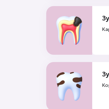
З
Ка
З
Ко