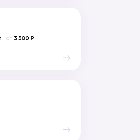
е
от
3 500 Р