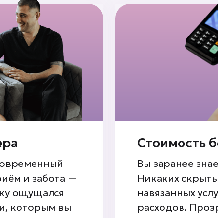
ера
Стоимость б
современный
Вы заранее знае
риём и забота —
Никаких скрыты
ику ощущался
навязанных услу
ми, которым вы
расходов. Проз