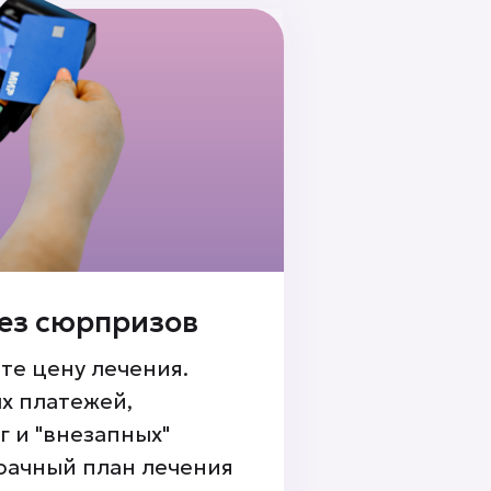
ез сюрпризов
те цену лечения.
х платежей,
г и "внезапных"
рачный план лечения