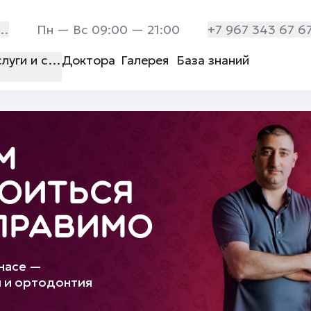
рхитектора Белова дом 9 строение 1 помещение 7
Пн — Вс 09:00 — 21:00
+7 967 343 67 6
слуги и стоимость
Доктора
Галерея
База знаний
М
ОИТЬСЯ
ПРАВИМО
насе —
я и ортодонтия