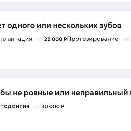
т одного или нескольких зубов
плантация
Протезирование
от
28 000 Р
от
убы не ровные или неправильный 
тодонтия
от
30 000 Р