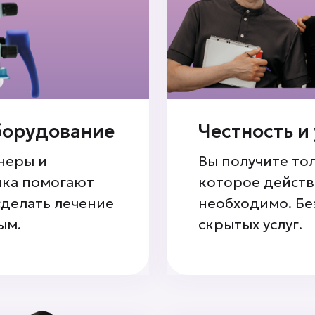
борудование
Честность и
неры и
Вы получите тол
ика помогают
которое дейст
сделать лечение
необходимо. Бе
ым.
скрытых услуг.