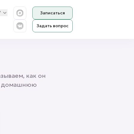
5Н
7
Записаться
Задать вопрос
азываем, как он
ть домашнюю