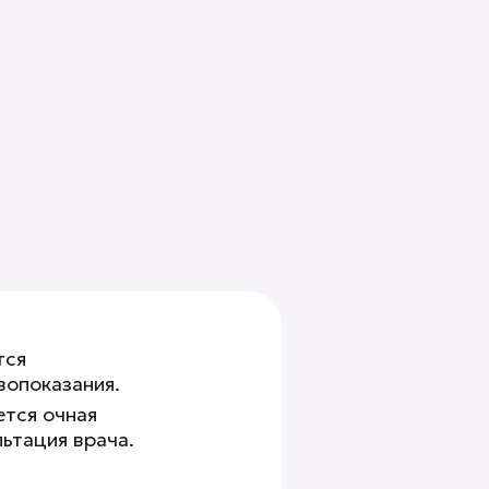
тся
вопоказания.
ется очная
льтация врача.